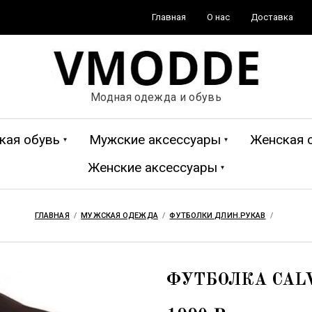
Главная
О нас
Доставка
Модная одежда и обувь
кая обувь
Мужские аксессуары
Женская 
Женские аксессуары
анки
ные
рендовые
Свитера, кофты
Анораки, ветровки
Ботинки
Кошельки, портмоне
Жилетки
Джинсовы
Бейсболк
ГЛАВНАЯ
  /  
МУЖСКАЯ ОДЕЖДА
  /  
ФУТБОЛКИ ДЛИН.РУКАВ
  /  
ы
о, майки
Юбки, шорты
Футболки длин.рукав
Спортивные
Жилетки
Джоггеры
Спортивн
ФУТБОЛКА CALV