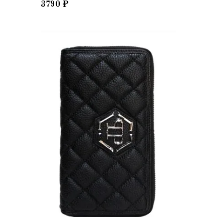
3790
₽