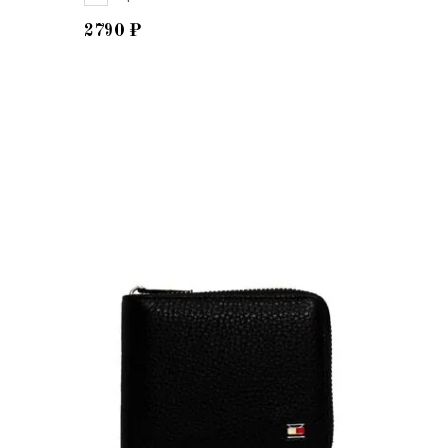
2790
₽